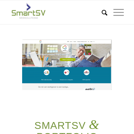
&
SMARTSV