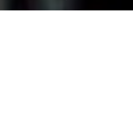
Voor betrouwbare webhosting hebben wij een
aantal pakketten voor u beschikbaar. Met onze
uitstekende service en persoonlijke benadering
heeft u geen zorgen over de werking van uw
website.
Bij ons bent en blijft u de eigenaar/houder van de
domeinnaam.
Voor elk hostingpakket geldt een bijdrage voor
domeinregistratie bij SIDN (Stichting
Domeinregistratie Nederland) van € 10,00 per jaar.
Tarieven zijn exclusief BTW